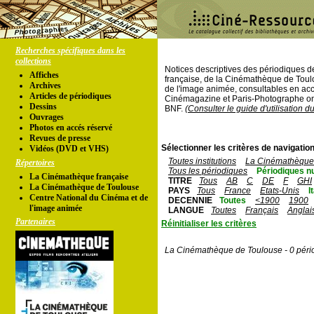
Recherches spécifiques dans les
collections
Notices descriptives des périodiques 
Affiches
française, de la Cinémathèque de Toul
Archives
de l'image animée, consultables en acc
Articles de périodiques
Cinémagazine et Paris-Photographe ont
Dessins
BNF.
(Consulter le guide d'utilisation d
Ouvrages
Photos en accés réservé
Revues de presse
Sélectionner les critères de navigation
Vidéos (DVD et VHS)
Toutes institutions
La Cinémathèque 
Répertoires
Tous les périodiques
Périodiques n
La Cinémathèque française
TITRE
Tous
AB
C
DE
F
GHI
La Cinémathèque de Toulouse
PAYS
Tous
France
Etats-Unis
I
Centre National du Cinéma et de
DECENNIE
Toutes
<1900
1900
l'image animée
LANGUE
Toutes
Français
Anglai
Partenaires
Réinitialiser les critères
La Cinémathèque de Toulouse - 0 péri