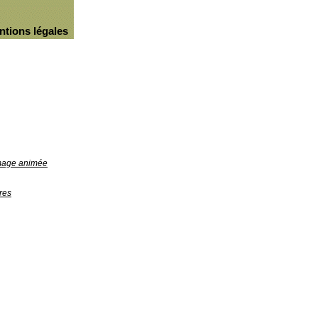
ntions légales
image animée
res