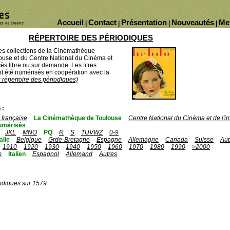
Accueil
Contact
Présentation
Nouveautés
Me
|
|
|
|
RÉPERTOIRE DES PÉRIODIQUES
des collections de la Cinémathèque
ouse et du Centre National du Cinéma et
ès libre ou sur demande. Les titres
 été numérisés en coopération avec la
u répertoire des périodiques)
 :
française
La Cinémathèque de Toulouse
Centre National du Cinéma et de l'
umérisés
JKL
MNO
PQ
R
S
TUVWZ
0-9
talie
Belgique
Grde-Bretagne
Espagne
Allemagne
Canada
Suisse
Aut
1910
1920
1930
1940
1950
1960
1970
1980
1990
>2000
s
Italien
Espagnol
Allemand
Autres
odiques sur 1579