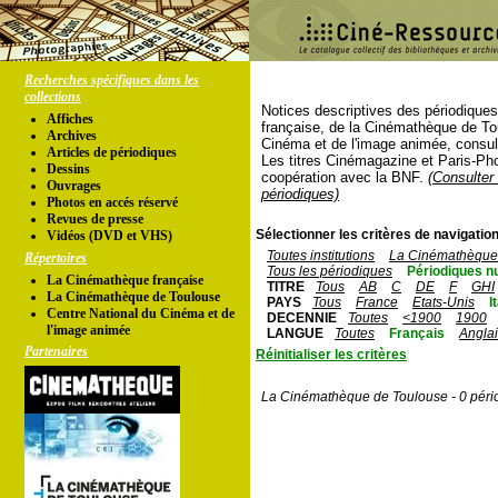
Recherches spécifiques dans les
collections
Notices descriptives des périodique
Affiches
française, de la Cinémathèque de To
Archives
Cinéma et de l'image animée, consul
Articles de périodiques
Les titres Cinémagazine et Paris-Ph
Dessins
coopération avec la BNF.
(Consulter 
Ouvrages
périodiques)
Photos en accés réservé
Revues de presse
Sélectionner les critères de navigation
Vidéos (DVD et VHS)
Toutes institutions
La Cinémathèque 
Répertoires
Tous les périodiques
Périodiques n
La Cinémathèque française
TITRE
Tous
AB
C
DE
F
GHI
La Cinémathèque de Toulouse
PAYS
Tous
France
Etats-Unis
I
Centre National du Cinéma et de
DECENNIE
Toutes
<1900
1900
l'image animée
LANGUE
Toutes
Français
Angla
Partenaires
Réinitialiser les critères
La Cinémathèque de Toulouse - 0 péri