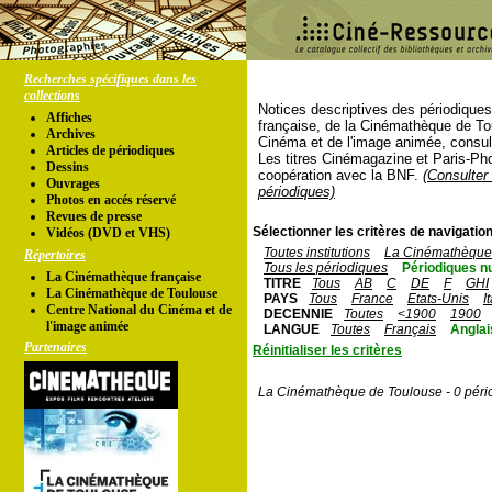
Recherches spécifiques dans les
collections
Notices descriptives des périodique
Affiches
française, de la Cinémathèque de To
Archives
Cinéma et de l'image animée, consul
Articles de périodiques
Les titres Cinémagazine et Paris-Ph
Dessins
coopération avec la BNF.
(Consulter 
Ouvrages
périodiques)
Photos en accés réservé
Revues de presse
Sélectionner les critères de navigation
Vidéos (DVD et VHS)
Toutes institutions
La Cinémathèque 
Répertoires
Tous les périodiques
Périodiques n
La Cinémathèque française
TITRE
Tous
AB
C
DE
F
GHI
La Cinémathèque de Toulouse
PAYS
Tous
France
Etats-Unis
I
Centre National du Cinéma et de
DECENNIE
Toutes
<1900
1900
l'image animée
LANGUE
Toutes
Français
Anglai
Partenaires
Réinitialiser les critères
La Cinémathèque de Toulouse - 0 péri