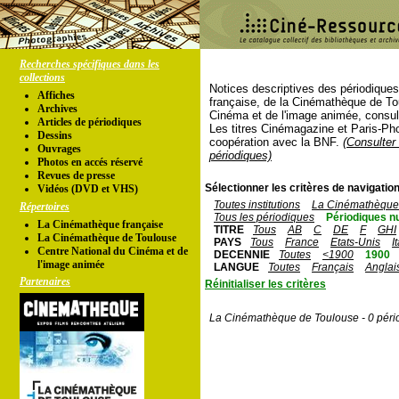
Recherches spécifiques dans les
collections
Notices descriptives des périodique
Affiches
française, de la Cinémathèque de To
Archives
Cinéma et de l'image animée, consul
Articles de périodiques
Les titres Cinémagazine et Paris-Ph
Dessins
coopération avec la BNF.
(Consulter 
Ouvrages
périodiques)
Photos en accés réservé
Revues de presse
Sélectionner les critères de navigation
Vidéos (DVD et VHS)
Toutes institutions
La Cinémathèque 
Répertoires
Tous les périodiques
Périodiques n
La Cinémathèque française
TITRE
Tous
AB
C
DE
F
GHI
La Cinémathèque de Toulouse
PAYS
Tous
France
Etats-Unis
I
Centre National du Cinéma et de
DECENNIE
Toutes
<1900
1900
l'image animée
LANGUE
Toutes
Français
Anglai
Partenaires
Réinitialiser les critères
La Cinémathèque de Toulouse - 0 péri