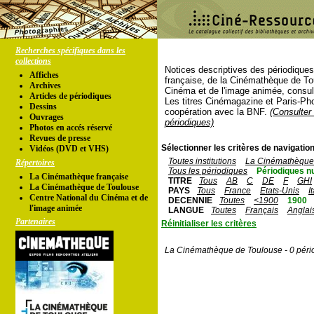
Recherches spécifiques dans les
collections
Notices descriptives des périodique
Affiches
française, de la Cinémathèque de To
Archives
Cinéma et de l'image animée, consul
Articles de périodiques
Les titres Cinémagazine et Paris-Ph
Dessins
coopération avec la BNF.
(Consulter 
Ouvrages
périodiques)
Photos en accés réservé
Revues de presse
Sélectionner les critères de navigation
Vidéos (DVD et VHS)
Toutes institutions
La Cinémathèque 
Répertoires
Tous les périodiques
Périodiques n
La Cinémathèque française
TITRE
Tous
AB
C
DE
F
GHI
La Cinémathèque de Toulouse
PAYS
Tous
France
Etats-Unis
I
Centre National du Cinéma et de
DECENNIE
Toutes
<1900
1900
l'image animée
LANGUE
Toutes
Français
Anglai
Partenaires
Réinitialiser les critères
La Cinémathèque de Toulouse - 0 péri