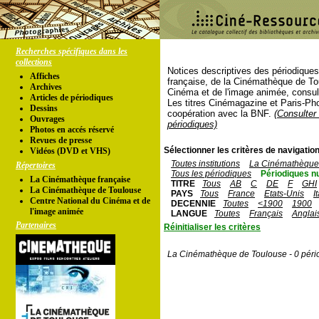
Recherches spécifiques dans les
collections
Notices descriptives des périodique
Affiches
française, de la Cinémathèque de To
Archives
Cinéma et de l'image animée, consul
Articles de périodiques
Les titres Cinémagazine et Paris-Ph
Dessins
coopération avec la BNF.
(Consulter 
Ouvrages
périodiques)
Photos en accés réservé
Revues de presse
Sélectionner les critères de navigation
Vidéos (DVD et VHS)
Toutes institutions
La Cinémathèque 
Répertoires
Tous les périodiques
Périodiques n
La Cinémathèque française
TITRE
Tous
AB
C
DE
F
GHI
La Cinémathèque de Toulouse
PAYS
Tous
France
Etats-Unis
I
Centre National du Cinéma et de
DECENNIE
Toutes
<1900
1900
l'image animée
LANGUE
Toutes
Français
Anglai
Partenaires
Réinitialiser les critères
La Cinémathèque de Toulouse - 0 péri