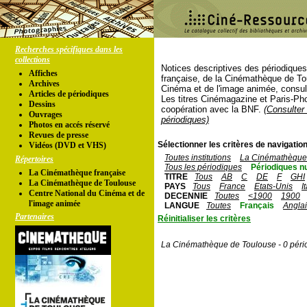
Recherches spécifiques dans les
collections
Notices descriptives des périodique
Affiches
française, de la Cinémathèque de To
Archives
Cinéma et de l'image animée, consul
Articles de périodiques
Les titres Cinémagazine et Paris-Ph
Dessins
coopération avec la BNF.
(Consulter 
Ouvrages
périodiques)
Photos en accés réservé
Revues de presse
Sélectionner les critères de navigation
Vidéos (DVD et VHS)
Toutes institutions
La Cinémathèque 
Répertoires
Tous les périodiques
Périodiques n
La Cinémathèque française
TITRE
Tous
AB
C
DE
F
GHI
La Cinémathèque de Toulouse
PAYS
Tous
France
Etats-Unis
I
Centre National du Cinéma et de
DECENNIE
Toutes
<1900
1900
l'image animée
LANGUE
Toutes
Français
Angla
Partenaires
Réinitialiser les critères
La Cinémathèque de Toulouse - 0 péri