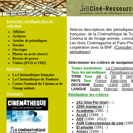
Recherches spécifiques dans les
collections
Notices descriptives des périodique
Affiches
française, de la Cinémathèque de To
Archives
Cinéma et de l'image animée, consul
Articles de périodiques
Les titres Cinémagazine et Paris-Ph
Dessins
coopération avec la BNF.
(Consulter 
Ouvrages
périodiques)
Photos en accés réservé
Revues de presse
Sélectionner les critères de navigation
Vidéos (DVD et VHS)
Toutes institutions
La Cinémathèque
Répertoires
Tous les périodiques
Périodiques n
La Cinémathèque française
TITRE
Tous
AB
C
DE
F
GHI
La Cinémathèque de Toulouse
PAYS
Tous
France
Etats-Unis
I
Centre National du Cinéma et de
DECENNIE
Toutes
<1900
1900
l'image animée
LANGUE
Toutes
Français
Anglai
Partenaires
Réinitialiser les critères
1X1 [Uno Por Uno]
( - )
2000 maniacos
( - )
Academia
(1991 - )
Acció !
(1988 - )
ADF
(1998 - 2012)
AGR Coleccionistas de cine
(1999
El amante
(1991 - )
Amocc
(1946 - )