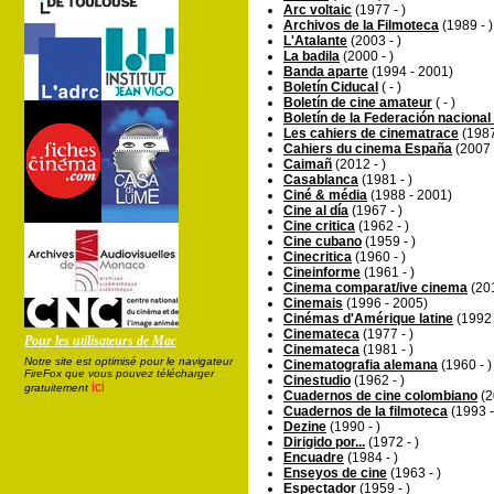
Arc voltaic
(1977 - )
Archivos de la Filmoteca
(1989 - )
L'Atalante
(2003 - )
La badila
(2000 - )
Banda aparte
(1994 - 2001)
Boletín Ciducal
( - )
Boletín de cine amateur
( - )
Boletín de la Federación nacional
Les cahiers de cinematrace
(1987
Cahiers du cinema España
(2007 
Caimañ
(2012 - )
Casablanca
(1981 - )
Ciné & média
(1988 - 2001)
Cine al día
(1967 - )
Cine critica
(1962 - )
Cine cubano
(1959 - )
Cinecritica
(1960 - )
Cineinforme
(1961 - )
Cinema comparat/ive cinema
(201
Cinemais
(1996 - 2005)
Cinémas d'Amérique latine
(1992 
Cinemateca
(1977 - )
Pour les utilisateurs de Mac
Cinemateca
(1981 - )
Notre site est optimisé pour le navigateur
Cinematografia alemana
(1960 - )
FireFox que vous pouvez télécharger
Cinestudio
(1962 - )
ici
gratuitement
Cuadernos de cine colombiano
(2
Cuadernos de la filmoteca
(1993 -
Dezine
(1990 - )
Dirigido por...
(1972 - )
Encuadre
(1984 - )
Enseyos de cine
(1963 - )
Espectador
(1959 - )