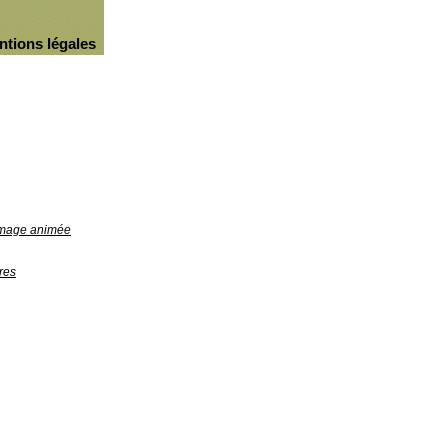
ntions légales
'image animée
res