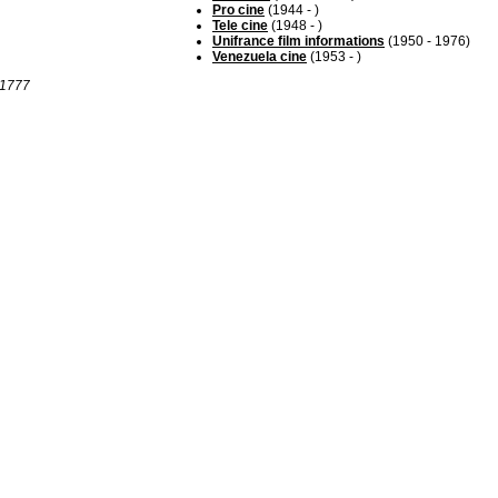
Pro cine
(1944 - )
Tele cine
(1948 - )
Unifrance film informations
(1950 - 1976)
Venezuela cine
(1953 - )
r 1777