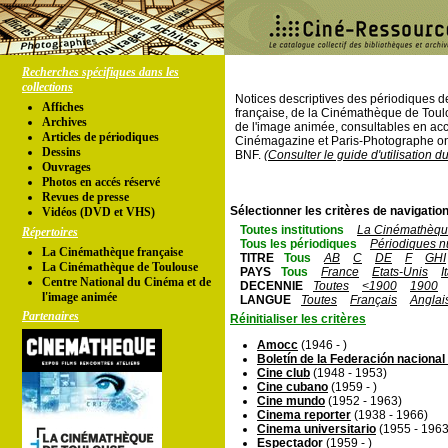
Recherches spécifiques dans les
collections
Notices descriptives des périodiques 
Affiches
française, de la Cinémathèque de Toul
Archives
de l'image animée, consultables en acc
Articles de périodiques
Cinémagazine et Paris-Photographe ont
Dessins
BNF.
(Consulter le guide d'utilisation d
Ouvrages
Photos en accés réservé
Revues de presse
Sélectionner les critères de navigation
Vidéos (DVD et VHS)
Toutes institutions
La Cinémathèque
Répertoires
Tous les périodiques
Périodiques n
La Cinémathèque française
TITRE
Tous
AB
C
DE
F
GHI
La Cinémathèque de Toulouse
PAYS
Tous
France
Etats-Unis
I
Centre National du Cinéma et de
DECENNIE
Toutes
<1900
1900
l'image animée
LANGUE
Toutes
Français
Anglai
Partenaires
Réinitialiser les critères
Amocc
(1946 - )
Boletín de la Federación nacional
Cine club
(1948 - 1953)
Cine cubano
(1959 - )
Cine mundo
(1952 - 1963)
Cinema reporter
(1938 - 1966)
Cinema universitario
(1955 - 1963
Espectador
(1959 - )