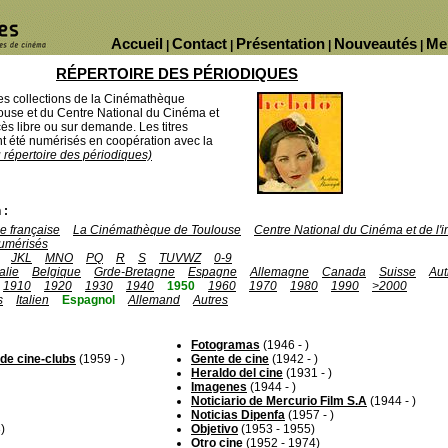
Accueil
Contact
Présentation
Nouveautés
Me
|
|
|
|
RÉPERTOIRE DES PÉRIODIQUES
des collections de la Cinémathèque
ouse et du Centre National du Cinéma et
ès libre ou sur demande. Les titres
 été numérisés en coopération avec la
u répertoire des périodiques)
 :
 française
La Cinémathèque de Toulouse
Centre National du Cinéma et de l
umérisés
JKL
MNO
PQ
R
S
TUVWZ
0-9
talie
Belgique
Grde-Bretagne
Espagne
Allemagne
Canada
Suisse
Aut
1910
1920
1930
1940
1950
1960
1970
1980
1990
>2000
s
Italien
Espagnol
Allemand
Autres
Fotogramas
(1946 - )
 de cine-clubs
(1959 - )
Gente de cine
(1942 - )
Heraldo del cine
(1931 - )
Imagenes
(1944 - )
Noticiario de Mercurio Film S.A
(1944 - )
Noticias Dipenfa
(1957 - )
)
Objetivo
(1953 - 1955)
Otro cine
(1952 - 1974)