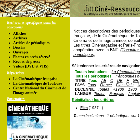
Recherches spécifiques dans les
collections
Notices descriptives des périodique
Affiches
française, de la Cinémathèque de To
Archives
Cinéma et de l'image animée, consul
Articles de périodiques
Les titres Cinémagazine et Paris-Ph
Dessins
coopération avec la BNF.
(Consulter 
Ouvrages
périodiques)
Photos en accés réservé
Revues de presse
Sélectionner les critères de navigation
Vidéos (DVD et VHS)
Toutes institutions
La Cinémathèque
Répertoires
Tous les périodiques
Périodiques n
La Cinémathèque française
TITRE
Tous
AB
C
DE
F
GHI
La Cinémathèque de Toulouse
PAYS
Tous
France
Etats-Unis
I
Centre National du Cinéma et de
DECENNIE
Toutes
<1900
1900
l'image animée
LANGUE
Toutes
Français
Anglai
Partenaires
Réinitialiser les critères
Film
(1937 - )
Toutes institutions - 1 périodiques sur 