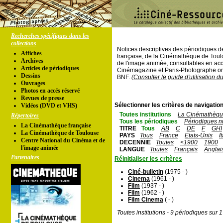
Recherches spécifiques dans les
collections
Notices descriptives des périodiques 
Affiches
française, de la Cinémathèque de Toul
Archives
de l'image animée, consultables en acc
Articles de périodiques
Cinémagazine et Paris-Photographe ont
Dessins
BNF.
(Consulter le guide d'utilisation d
Ouvrages
Photos en accés réservé
Revues de presse
Sélectionner les critères de navigation
Vidéos (DVD et VHS)
Toutes institutions
La Cinémathèque
Répertoires
Tous les périodiques
Périodiques n
La Cinémathèque française
TITRE
Tous
AB
C
DE
F
GHI
La Cinémathèque de Toulouse
PAYS
Tous
France
Etats-Unis
I
Centre National du Cinéma et de
DECENNIE
Toutes
<1900
1900
l'image animée
LANGUE
Toutes
Français
Anglai
Partenaires
Réinitialiser les critères
Ciné-bulletin
(1975 - )
Cinema
(1961 - )
Film
(1937 - )
Film
(1962 - )
Film Cinema
( - )
Toutes institutions - 9 périodiques sur 