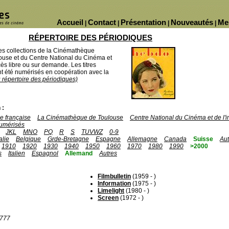
Accueil
Contact
Présentation
Nouveautés
Me
|
|
|
|
RÉPERTOIRE DES PÉRIODIQUES
des collections de la Cinémathèque
ouse et du Centre National du Cinéma et
ès libre ou sur demande. Les titres
 été numérisés en coopération avec la
u répertoire des périodiques)
 :
 française
La Cinémathèque de Toulouse
Centre National du Cinéma et de l
umérisés
JKL
MNO
PQ
R
S
TUVWZ
0-9
talie
Belgique
Grde-Bretagne
Espagne
Allemagne
Canada
Suisse
Aut
1910
1920
1930
1940
1950
1960
1970
1980
1990
>2000
s
Italien
Espagnol
Allemand
Autres
Filmbulletin
(1959 - )
Information
(1975 - )
Limelight
(1980 - )
Screen
(1972 - )
1777