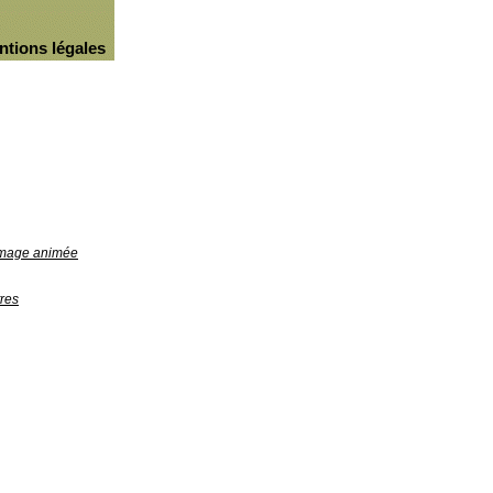
ntions légales
'image animée
res