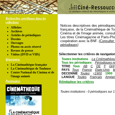
Recherches spécifiques dans les
collections
Notices descriptives des périodique
Affiches
française, de la Cinémathèque de To
Archives
Cinéma et de l'image animée, consul
Articles de périodiques
Les titres Cinémagazine et Paris-Ph
Dessins
coopération avec la BNF.
(Consulter 
Ouvrages
périodiques)
Photos en accés réservé
Revues de presse
Sélectionner les critères de navigation
Vidéos (DVD et VHS)
Toutes institutions
La Cinémathèque
Répertoires
Tous les périodiques
Périodiques n
La Cinémathèque française
TITRE
Tous
AB
C
DE
F
GHI
La Cinémathèque de Toulouse
PAYS
Tous
France
Etats-Unis
I
Centre National du Cinéma et de
DECENNIE
Toutes
<1900
1900
l'image animée
LANGUE
Toutes
Français
Anglai
Partenaires
Réinitialiser les critères
Toutes institutions - 0 périodiques sur 