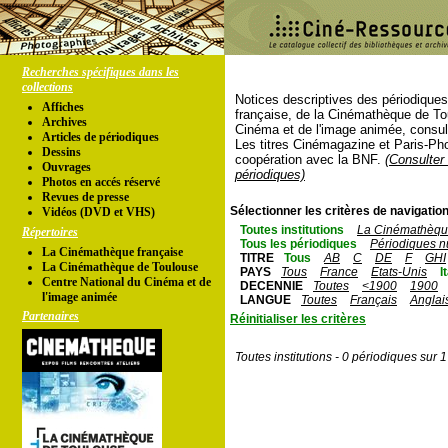
Recherches spécifiques dans les
collections
Notices descriptives des périodique
Affiches
française, de la Cinémathèque de To
Archives
Cinéma et de l'image animée, consul
Articles de périodiques
Les titres Cinémagazine et Paris-Ph
Dessins
coopération avec la BNF.
(Consulter 
Ouvrages
périodiques)
Photos en accés réservé
Revues de presse
Sélectionner les critères de navigation
Vidéos (DVD et VHS)
Toutes institutions
La Cinémathèque
Répertoires
Tous les périodiques
Périodiques n
La Cinémathèque française
TITRE
Tous
AB
C
DE
F
GHI
La Cinémathèque de Toulouse
PAYS
Tous
France
Etats-Unis
I
Centre National du Cinéma et de
DECENNIE
Toutes
<1900
1900
l'image animée
LANGUE
Toutes
Français
Anglai
Partenaires
Réinitialiser les critères
Toutes institutions - 0 périodiques sur 