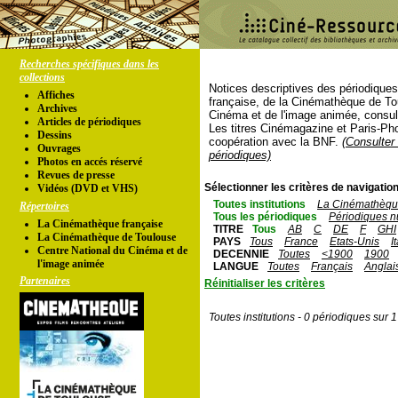
Recherches spécifiques dans les
collections
Notices descriptives des périodique
Affiches
française, de la Cinémathèque de To
Archives
Cinéma et de l'image animée, consul
Articles de périodiques
Les titres Cinémagazine et Paris-Ph
Dessins
coopération avec la BNF.
(Consulter 
Ouvrages
périodiques)
Photos en accés réservé
Revues de presse
Sélectionner les critères de navigation
Vidéos (DVD et VHS)
Toutes institutions
La Cinémathèque
Répertoires
Tous les périodiques
Périodiques n
La Cinémathèque française
TITRE
Tous
AB
C
DE
F
GHI
La Cinémathèque de Toulouse
PAYS
Tous
France
Etats-Unis
I
Centre National du Cinéma et de
DECENNIE
Toutes
<1900
1900
l'image animée
LANGUE
Toutes
Français
Anglai
Partenaires
Réinitialiser les critères
Toutes institutions - 0 périodiques sur 