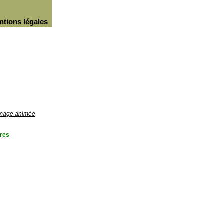
ntions légales
'image animée
res