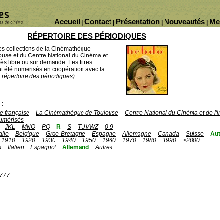
Accueil
Contact
Présentation
Nouveautés
Me
|
|
|
|
RÉPERTOIRE DES PÉRIODIQUES
des collections de la Cinémathèque
ouse et du Centre National du Cinéma et
ès libre ou sur demande. Les titres
 été numérisés en coopération avec la
u répertoire des périodiques)
 :
 française
La Cinémathèque de Toulouse
Centre National du Cinéma et de l
umérisés
JKL
MNO
PQ
R
S
TUVWZ
0-9
talie
Belgique
Grde-Bretagne
Espagne
Allemagne
Canada
Suisse
Aut
1910
1920
1930
1940
1950
1960
1970
1980
1990
>2000
s
Italien
Espagnol
Allemand
Autres
1777