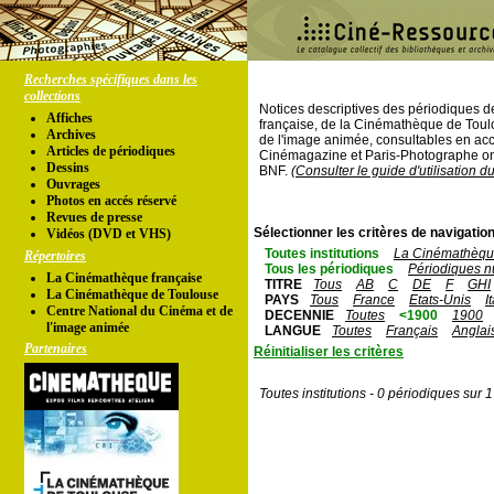
Recherches spécifiques dans les
collections
Notices descriptives des périodiques 
Affiches
française, de la Cinémathèque de Toul
Archives
de l'image animée, consultables en acc
Articles de périodiques
Cinémagazine et Paris-Photographe ont
Dessins
BNF.
(Consulter le guide d'utilisation d
Ouvrages
Photos en accés réservé
Revues de presse
Sélectionner les critères de navigation
Vidéos (DVD et VHS)
Toutes institutions
La Cinémathèque
Répertoires
Tous les périodiques
Périodiques n
La Cinémathèque française
TITRE
Tous
AB
C
DE
F
GHI
La Cinémathèque de Toulouse
PAYS
Tous
France
Etats-Unis
I
Centre National du Cinéma et de
DECENNIE
Toutes
<1900
1900
l'image animée
LANGUE
Toutes
Français
Anglai
Partenaires
Réinitialiser les critères
Toutes institutions - 0 périodiques sur 