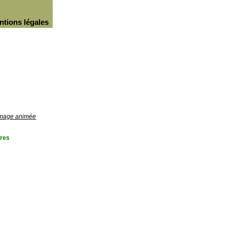
ntions légales
'image animée
res