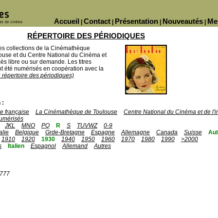
Accueil
Contact
Présentation
Nouveautés
Me
|
|
|
|
RÉPERTOIRE DES PÉRIODIQUES
des collections de la Cinémathèque
ouse et du Centre National du Cinéma et
ès libre ou sur demande. Les titres
 été numérisés en coopération avec la
u répertoire des périodiques)
 :
 française
La Cinémathèque de Toulouse
Centre National du Cinéma et de l
umérisés
JKL
MNO
PQ
R
S
TUVWZ
0-9
talie
Belgique
Grde-Bretagne
Espagne
Allemagne
Canada
Suisse
Aut
1910
1920
1930
1940
1950
1960
1970
1980
1990
>2000
s
Italien
Espagnol
Allemand
Autres
1777