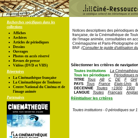
Recherches spécifiques dans les
collections
Notices descriptives des périodiques 
Affiches
française, de la Cinémathèque de Toul
Archives
de l'image animée, consultables en acc
Articles de périodiques
Cinémagazine et Paris-Photographe ont
Dessins
BNF.
(Consulter le guide d'utilisation d
Ouvrages
Photos en accés réservé
Revues de presse
Sélectionner les critères de navigation
Vidéos (DVD et VHS)
Toutes institutions
La Cinémathèque
Répertoires
Tous les périodiques
Périodiques n
La Cinémathèque française
TITRE
Tous
AB
C
DE
F
GHI
La Cinémathèque de Toulouse
PAYS
Tous
France
Etats-Unis
I
Centre National du Cinéma et de
DECENNIE
Toutes
<1900
1900
l'image animée
LANGUE
Toutes
Français
Anglai
Partenaires
Réinitialiser les critères
Toutes institutions - 0 périodiques sur 