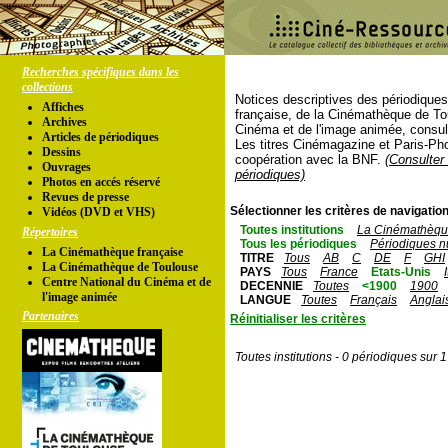
Recherches spécifiques dans les
collections
Notices descriptives des périodique
Affiches
française, de la Cinémathèque de To
Archives
Cinéma et de l'image animée, consul
Articles de périodiques
Les titres Cinémagazine et Paris-Ph
Dessins
coopération avec la BNF.
(Consulter 
Ouvrages
périodiques)
Photos en accés réservé
Revues de presse
Sélectionner les critères de navigation
Vidéos (DVD et VHS)
Toutes institutions
La Cinémathèque
Répertoires
Tous les périodiques
Périodiques n
La Cinémathèque française
TITRE
Tous
AB
C
DE
F
GHI
La Cinémathèque de Toulouse
PAYS
Tous
France
Etats-Unis
Centre National du Cinéma et de
DECENNIE
Toutes
<1900
1900
l'image animée
LANGUE
Toutes
Français
Anglai
Partenaires
Réinitialiser les critères
Toutes institutions - 0 périodiques sur 