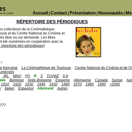
Accueil
Contact
Présentation
Nouveautés
Me
|
|
|
|
RÉPERTOIRE DES PÉRIODIQUES
des collections de la Cinémathèque
ouse et du Centre National du Cinéma et
ès libre ou sur demande. Les titres
 été numérisés en coopération avec la
u répertoire des périodiques)
 :
 française
La Cinémathèque de Toulouse
Centre National du Cinéma et de l
umérisés
JKL
MNO
PQ
R
S
TUVWZ
0-9
talie
Belgique
Grde-Bretagne
Espagne
Allemagne
Canada
Suisse
Aut
1910
1920
1930
1940
1950
1960
1970
1980
1990
>2000
s
Italien
Espagnol
Allemand
Autres
1777