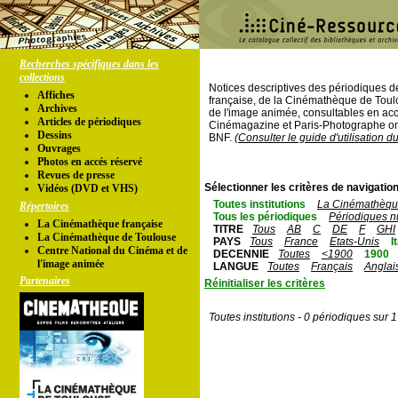
Recherches spécifiques dans les
collections
Notices descriptives des périodiques 
Affiches
française, de la Cinémathèque de Toul
Archives
de l'image animée, consultables en acc
Articles de périodiques
Cinémagazine et Paris-Photographe ont
Dessins
BNF.
(Consulter le guide d'utilisation d
Ouvrages
Photos en accés réservé
Revues de presse
Sélectionner les critères de navigation
Vidéos (DVD et VHS)
Toutes institutions
La Cinémathèque
Répertoires
Tous les périodiques
Périodiques n
La Cinémathèque française
TITRE
Tous
AB
C
DE
F
GHI
La Cinémathèque de Toulouse
PAYS
Tous
France
Etats-Unis
I
Centre National du Cinéma et de
DECENNIE
Toutes
<1900
1900
l'image animée
LANGUE
Toutes
Français
Anglai
Partenaires
Réinitialiser les critères
Toutes institutions - 0 périodiques sur 