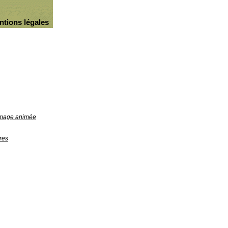
ntions légales
'image animée
res