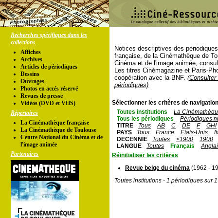
Recherches spécifiques dans les
collections
Notices descriptives des périodique
Affiches
française, de la Cinémathèque de To
Archives
Cinéma et de l'image animée, consul
Articles de périodiques
Les titres Cinémagazine et Paris-Ph
Dessins
coopération avec la BNF.
(Consulter 
Ouvrages
périodiques)
Photos en accés réservé
Revues de presse
Sélectionner les critères de navigation
Vidéos (DVD et VHS)
Toutes institutions
La Cinémathèque
Répertoires
Tous les périodiques
Périodiques n
La Cinémathèque française
TITRE
Tous
AB
C
DE
F
GHI
La Cinémathèque de Toulouse
PAYS
Tous
France
Etats-Unis
I
Centre National du Cinéma et de
DECENNIE
Toutes
<1900
1900
l'image animée
LANGUE
Toutes
Français
Angla
Partenaires
Réinitialiser les critères
Revue belge du cinéma
(1962 - 1
Toutes institutions - 1 périodiques sur 