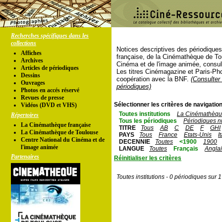
Recherches spécifiques dans les
collections
Notices descriptives des périodique
Affiches
française, de la Cinémathèque de To
Archives
Cinéma et de l'image animée, consul
Articles de périodiques
Les titres Cinémagazine et Paris-Ph
Dessins
coopération avec la BNF.
(Consulter 
Ouvrages
périodiques)
Photos en accés réservé
Revues de presse
Sélectionner les critères de navigation
Vidéos (DVD et VHS)
Toutes institutions
La Cinémathèque
Répertoires
Tous les périodiques
Périodiques n
La Cinémathèque française
TITRE
Tous
AB
C
DE
F
GHI
La Cinémathèque de Toulouse
PAYS
Tous
France
Etats-Unis
I
Centre National du Cinéma et de
DECENNIE
Toutes
<1900
1900
l'image animée
LANGUE
Toutes
Français
Angla
Partenaires
Réinitialiser les critères
Toutes institutions - 0 périodiques sur 