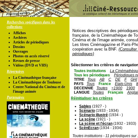
Recherches spécifiques dans les
collections
Notices descriptives des périodique
Affiches
française, de la Cinémathèque de To
Archives
Cinéma et de l'image animée, consul
Articles de périodiques
Les titres Cinémagazine et Paris-Ph
Dessins
coopération avec la BNF.
(Consulter 
Ouvrages
périodiques)
Photos en accés réservé
Revues de presse
Sélectionner les critères de navigation
Vidéos (DVD et VHS)
Toutes institutions
La Cinémathèque
Répertoires
Tous les périodiques
Périodiques n
La Cinémathèque française
TITRE
Tous
AB
C
DE
F
GHI
La Cinémathèque de Toulouse
PAYS
Tous
France
Etats-Unis
I
Centre National du Cinéma et de
DECENNIE
Toutes
<1900
1900
l'image animée
LANGUE
Toutes
Français
Angla
Partenaires
Réinitialiser les critères
Sables
(1927 - )
Scénario
(1933 - 1934)
Scénario illustré
(1934 - )
La scène
(1921 - )
La scène et l'écran
(1932 - 1933)
ScènEcran
(1934 - 1934)
Toutes institutions - 11 périodiques sur