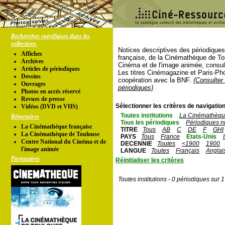
Recherches spécifiques dans les
collections
Notices descriptives des périodique
Affiches
française, de la Cinémathèque de To
Archives
Cinéma et de l'image animée, consul
Articles de périodiques
Les titres Cinémagazine et Paris-Ph
Dessins
coopération avec la BNF.
(Consulter 
Ouvrages
périodiques)
Photos en accés réservé
Revues de presse
Sélectionner les critères de navigation
Vidéos (DVD et VHS)
Toutes institutions
La Cinémathèque
Répertoires
Tous les périodiques
Périodiques n
La Cinémathèque française
TITRE
Tous
AB
C
DE
F
GHI
La Cinémathèque de Toulouse
PAYS
Tous
France
Etats-Unis
Centre National du Cinéma et de
DECENNIE
Toutes
<1900
1900
l'image animée
LANGUE
Toutes
Français
Anglai
Partenaires
Réinitialiser les critères
Toutes institutions - 0 périodiques sur 