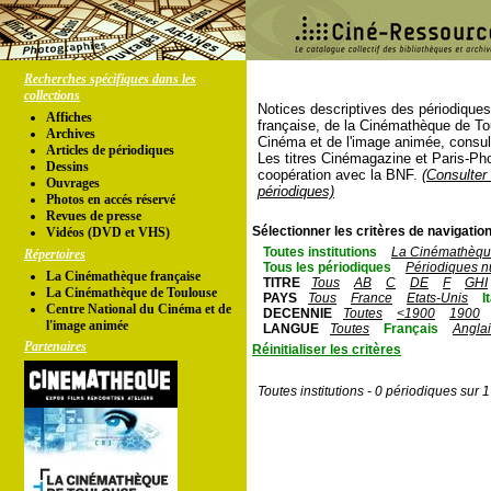
Recherches spécifiques dans les
collections
Notices descriptives des périodique
Affiches
française, de la Cinémathèque de To
Archives
Cinéma et de l'image animée, consul
Articles de périodiques
Les titres Cinémagazine et Paris-Ph
Dessins
coopération avec la BNF.
(Consulter 
Ouvrages
périodiques)
Photos en accés réservé
Revues de presse
Sélectionner les critères de navigation
Vidéos (DVD et VHS)
Toutes institutions
La Cinémathèque
Répertoires
Tous les périodiques
Périodiques n
La Cinémathèque française
TITRE
Tous
AB
C
DE
F
GHI
La Cinémathèque de Toulouse
PAYS
Tous
France
Etats-Unis
I
Centre National du Cinéma et de
DECENNIE
Toutes
<1900
1900
l'image animée
LANGUE
Toutes
Français
Angla
Partenaires
Réinitialiser les critères
Toutes institutions - 0 périodiques sur 