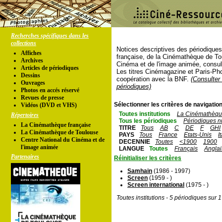
Recherches spécifiques dans les
collections
Notices descriptives des périodique
Affiches
française, de la Cinémathèque de To
Archives
Cinéma et de l'image animée, consul
Articles de périodiques
Les titres Cinémagazine et Paris-Ph
Dessins
coopération avec la BNF.
(Consulter 
Ouvrages
périodiques)
Photos en accés réservé
Revues de presse
Sélectionner les critères de navigation
Vidéos (DVD et VHS)
Toutes institutions
La Cinémathèque
Répertoires
Tous les périodiques
Périodiques n
La Cinémathèque française
TITRE
Tous
AB
C
DE
F
GHI
La Cinémathèque de Toulouse
PAYS
Tous
France
Etats-Unis
I
Centre National du Cinéma et de
DECENNIE
Toutes
<1900
1900
l'image animée
LANGUE
Toutes
Français
Anglai
Partenaires
Réinitialiser les critères
Samhain
(1986 - 1997)
Screen
(1959 - )
Screen international
(1975 - )
Toutes institutions - 5 périodiques sur 