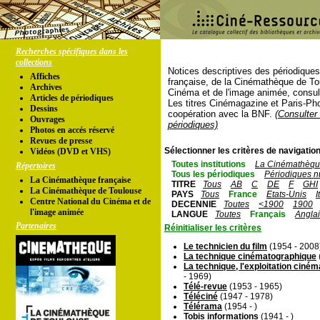
Recherches spécifiques dans les
collections
Notices descriptives des périodique
Affiches
française, de la Cinémathèque de To
Archives
Cinéma et de l'image animée, consul
Articles de périodiques
Les titres Cinémagazine et Paris-Ph
Dessins
coopération avec la BNF.
(Consulter 
Ouvrages
périodiques)
Photos en accés réservé
Revues de presse
Sélectionner les critères de navigation
Vidéos (DVD et VHS)
Toutes institutions
La Cinémathèque
Répertoires
Tous les périodiques
Périodiques n
La Cinémathèque française
TITRE
Tous
AB
C
DE
F
GHI
La Cinémathèque de Toulouse
PAYS
Tous
France
Etats-Unis
I
Centre National du Cinéma et de
DECENNIE
Toutes
<1900
1900
l'image animée
LANGUE
Toutes
Français
Angla
Partenaires
Réinitialiser les critères
Le technicien du film
(1954 - 2008
La technique cinématographique
La technique, l'exploitation cin
- 1969)
Télé-revue
(1953 - 1965)
Téléciné
(1947 - 1978)
Télérama
(1954 - )
Tobis informations
(1941 - )