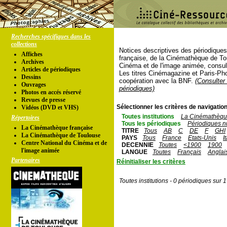
Recherches spécifiques dans les
collections
Notices descriptives des périodique
Affiches
française, de la Cinémathèque de To
Archives
Cinéma et de l'image animée, consul
Articles de périodiques
Les titres Cinémagazine et Paris-Ph
Dessins
coopération avec la BNF.
(Consulter 
Ouvrages
périodiques)
Photos en accés réservé
Revues de presse
Sélectionner les critères de navigation
Vidéos (DVD et VHS)
Toutes institutions
La Cinémathèque
Répertoires
Tous les périodiques
Périodiques n
La Cinémathèque française
TITRE
Tous
AB
C
DE
F
GHI
La Cinémathèque de Toulouse
PAYS
Tous
France
Etats-Unis
I
Centre National du Cinéma et de
DECENNIE
Toutes
<1900
1900
l'image animée
LANGUE
Toutes
Français
Anglai
Partenaires
Réinitialiser les critères
Toutes institutions - 0 périodiques sur 