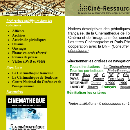
Recherches spécifiques dans les
collections
Notices descriptives des périodique
Affiches
française, de la Cinémathèque de To
Archives
Cinéma et de l'image animée, consul
Articles de périodiques
Les titres Cinémagazine et Paris-Ph
Dessins
coopération avec la BNF.
(Consulter 
Ouvrages
périodiques)
Photos en accés réservé
Revues de presse
Sélectionner les critères de navigation
Vidéos (DVD et VHS)
Toutes institutions
La Cinémathèque
Répertoires
Tous les périodiques
Périodiques n
La Cinémathèque française
TITRE
Tous
AB
C
DE
F
GHI
La Cinémathèque de Toulouse
PAYS
Tous
France
Etats-Unis
I
Centre National du Cinéma et de
DECENNIE
Toutes
<1900
1900
l'image animée
LANGUE
Toutes
Français
Angla
Partenaires
Réinitialiser les critères
Toutes institutions - 0 périodiques sur 