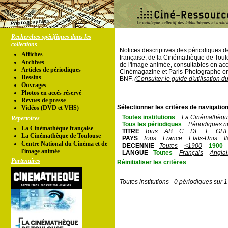
Recherches spécifiques dans les
collections
Notices descriptives des périodiques 
Affiches
française, de la Cinémathèque de Toul
Archives
de l'image animée, consultables en acc
Articles de périodiques
Cinémagazine et Paris-Photographe ont
Dessins
BNF.
(Consulter le guide d'utilisation d
Ouvrages
Photos en accés réservé
Revues de presse
Sélectionner les critères de navigation
Vidéos (DVD et VHS)
Toutes institutions
La Cinémathèque
Répertoires
Tous les périodiques
Périodiques n
La Cinémathèque française
TITRE
Tous
AB
C
DE
F
GHI
La Cinémathèque de Toulouse
PAYS
Tous
France
Etats-Unis
I
Centre National du Cinéma et de
DECENNIE
Toutes
<1900
1900
l'image animée
LANGUE
Toutes
Français
Anglai
Partenaires
Réinitialiser les critères
Toutes institutions - 0 périodiques sur 