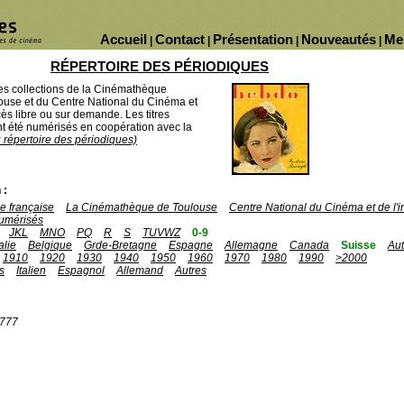
Accueil
Contact
Présentation
Nouveautés
Me
|
|
|
|
RÉPERTOIRE DES PÉRIODIQUES
des collections de la Cinémathèque
ouse et du Centre National du Cinéma et
ès libre ou sur demande. Les titres
 été numérisés en coopération avec la
u répertoire des périodiques)
 :
 française
La Cinémathèque de Toulouse
Centre National du Cinéma et de l
umérisés
JKL
MNO
PQ
R
S
TUVWZ
0-9
talie
Belgique
Grde-Bretagne
Espagne
Allemagne
Canada
Suisse
Aut
1910
1920
1930
1940
1950
1960
1970
1980
1990
>2000
s
Italien
Espagnol
Allemand
Autres
1777