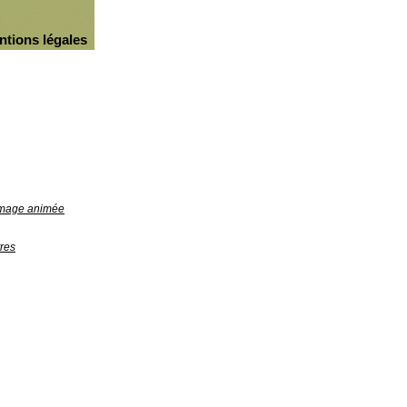
ntions légales
'image animée
res