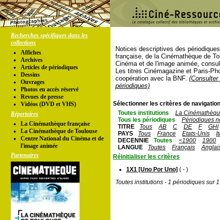
Recherches spécifiques dans les
collections
Notices descriptives des périodique
Affiches
française, de la Cinémathèque de To
Archives
Cinéma et de l'image animée, consul
Articles de périodiques
Les titres Cinémagazine et Paris-Ph
Dessins
coopération avec la BNF.
(Consulter 
Ouvrages
périodiques)
Photos en accés réservé
Revues de presse
Sélectionner les critères de navigation
Vidéos (DVD et VHS)
Toutes institutions
La Cinémathèque
Répertoires
Tous les périodiques
Périodiques n
La Cinémathèque française
TITRE
Tous
AB
C
DE
F
GHI
La Cinémathèque de Toulouse
PAYS
Tous
France
Etats-Unis
I
Centre National du Cinéma et de
DECENNIE
Toutes
<1900
1900
l'image animée
LANGUE
Toutes
Français
Anglai
Partenaires
Réinitialiser les critères
1X1 [Uno Por Uno]
( - )
Toutes institutions - 1 périodiques sur 