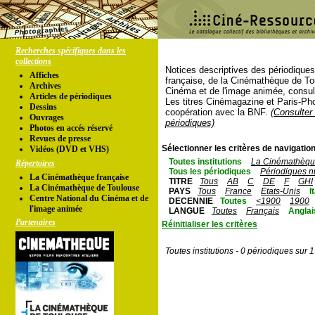
Recherches spécifiques dans les
collections
Notices descriptives des périodique
Affiches
française, de la Cinémathèque de To
Archives
Cinéma et de l'image animée, consul
Articles de périodiques
Les titres Cinémagazine et Paris-Ph
Dessins
coopération avec la BNF.
(Consulter 
Ouvrages
périodiques)
Photos en accés réservé
Revues de presse
Sélectionner les critères de navigation
Vidéos (DVD et VHS)
Toutes institutions
La Cinémathèque
Répertoires
Tous les périodiques
Périodiques n
La Cinémathèque française
TITRE
Tous
AB
C
DE
F
GHI
La Cinémathèque de Toulouse
PAYS
Tous
France
Etats-Unis
I
Centre National du Cinéma et de
DECENNIE
Toutes
<1900
1900
l'image animée
LANGUE
Toutes
Français
Anglai
Partenaires
Réinitialiser les critères
Toutes institutions - 0 périodiques sur 