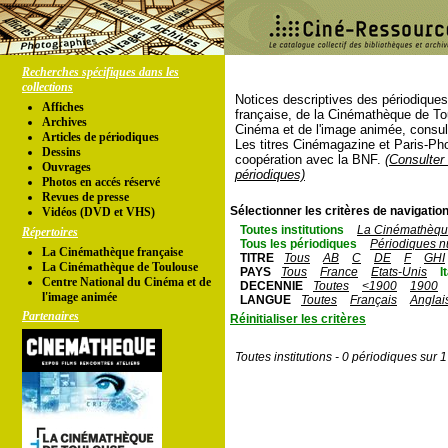
Recherches spécifiques dans les
collections
Notices descriptives des périodique
Affiches
française, de la Cinémathèque de To
Archives
Cinéma et de l'image animée, consul
Articles de périodiques
Les titres Cinémagazine et Paris-Ph
Dessins
coopération avec la BNF.
(Consulter 
Ouvrages
périodiques)
Photos en accés réservé
Revues de presse
Sélectionner les critères de navigation
Vidéos (DVD et VHS)
Toutes institutions
La Cinémathèque
Répertoires
Tous les périodiques
Périodiques n
La Cinémathèque française
TITRE
Tous
AB
C
DE
F
GHI
La Cinémathèque de Toulouse
PAYS
Tous
France
Etats-Unis
I
Centre National du Cinéma et de
DECENNIE
Toutes
<1900
1900
l'image animée
LANGUE
Toutes
Français
Anglai
Partenaires
Réinitialiser les critères
Toutes institutions - 0 périodiques sur 