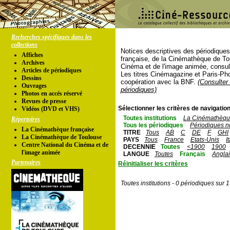
Recherches spécifiques dans les
collections
Notices descriptives des périodique
Affiches
française, de la Cinémathèque de To
Archives
Cinéma et de l'image animée, consul
Articles de périodiques
Les titres Cinémagazine et Paris-Ph
Dessins
coopération avec la BNF.
(Consulter 
Ouvrages
périodiques)
Photos en accés réservé
Revues de presse
Sélectionner les critères de navigation
Vidéos (DVD et VHS)
Toutes institutions
La Cinémathèque
Répertoires
Tous les périodiques
Périodiques n
La Cinémathèque française
TITRE
Tous
AB
C
DE
F
GHI
La Cinémathèque de Toulouse
PAYS
Tous
France
Etats-Unis
I
Centre National du Cinéma et de
DECENNIE
Toutes
<1900
1900
l'image animée
LANGUE
Toutes
Français
Angla
Partenaires
Réinitialiser les critères
Toutes institutions - 0 périodiques sur 