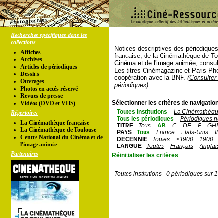
Recherches spécifiques dans les
collections
Notices descriptives des périodique
Affiches
française, de la Cinémathèque de To
Archives
Cinéma et de l'image animée, consul
Articles de périodiques
Les titres Cinémagazine et Paris-Ph
Dessins
coopération avec la BNF.
(Consulter 
Ouvrages
périodiques)
Photos en accés réservé
Revues de presse
Sélectionner les critères de navigation
Vidéos (DVD et VHS)
Toutes institutions
La Cinémathèque
Répertoires
Tous les périodiques
Périodiques n
La Cinémathèque française
TITRE
Tous
AB
C
DE
F
GHI
La Cinémathèque de Toulouse
PAYS
Tous
France
Etats-Unis
I
Centre National du Cinéma et de
DECENNIE
Toutes
<1900
1900
l'image animée
LANGUE
Toutes
Français
Anglai
Partenaires
Réinitialiser les critères
Toutes institutions - 0 périodiques sur 