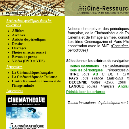
Recherches spécifiques dans les
collections
Notices descriptives des périodique
Affiches
française, de la Cinémathèque de To
Archives
Cinéma et de l'image animée, consul
Articles de périodiques
Les titres Cinémagazine et Paris-Ph
Dessins
coopération avec la BNF.
(Consulter 
Ouvrages
périodiques)
Photos en accés réservé
Revues de presse
Sélectionner les critères de navigation
Vidéos (DVD et VHS)
Toutes institutions
La Cinémathèque
Répertoires
Tous les périodiques
Périodiques n
La Cinémathèque française
TITRE
Tous
AB
C
DE
F
GHI
La Cinémathèque de Toulouse
PAYS
Tous
France
Etats-Unis
I
Centre National du Cinéma et de
DECENNIE
Toutes
<1900
1900
l'image animée
LANGUE
Toutes
Français
Anglai
Partenaires
Réinitialiser les critères
Toutes institutions - 0 périodiques sur 