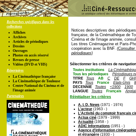
Recherches spécifiques dans les
collections
Notices descriptives des périodique
Affiches
française, de la Cinémathèque de To
Archives
Cinéma et de l'image animée, consul
Articles de périodiques
Les titres Cinémagazine et Paris-Ph
Dessins
coopération avec la BNF.
(Consulter 
Ouvrages
périodiques)
Photos en accés réservé
Revues de presse
Sélectionner les critères de navigation
Vidéos (DVD et VHS)
Toutes institutions
La Cinémathèque
Répertoires
Tous les périodiques
Périodiques n
La Cinémathèque française
TITRE
Tous
AB
C
DE
F
GHI
La Cinémathèque de Toulouse
PAYS
Tous
France
Etats-Unis
I
Centre National du Cinéma et de
DECENNIE
Toutes
<1900
1900
l'image animée
LANGUE
Toutes
Français
Angla
Partenaires
Réinitialiser les critères
A. I. D. News
(1971 - 1974)
L'acteur
(1963 - )
L'Activité du comptoir français 
Actua ciné
(1979 - 1999)
Actualité
(1958 - )
ADIC Informations
(1951 - )
Agence d'information cinégraphiq
et étrangère
(1930 - )