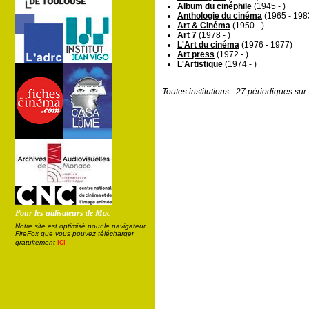
Album du cinéphile
(1945 - )
Anthologie du cinéma
(1965 - 198
Art & Cinéma
(1950 - )
Art 7
(1978 - )
L'Art du cinéma
(1976 - 1977)
Art press
(1972 - )
L'Artistique
(1974 - )
Toutes institutions - 27 périodiques su
Pour les utilisateurs de Mac
Notre site est optimisé pour le navigateur
FireFox que vous pouvez télécharger
ici
gratuitement