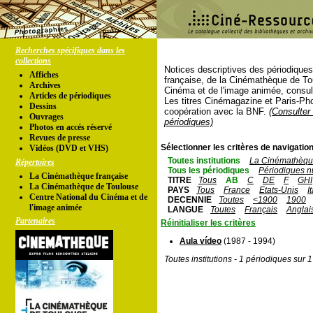
Recherches spécifiques dans les
collections
Notices descriptives des périodique
Affiches
française, de la Cinémathèque de To
Archives
Cinéma et de l'image animée, consul
Articles de périodiques
Les titres Cinémagazine et Paris-Ph
Dessins
coopération avec la BNF.
(Consulter 
Ouvrages
périodiques)
Photos en accés réservé
Revues de presse
Sélectionner les critères de navigation
Vidéos (DVD et VHS)
Toutes institutions
La Cinémathèque
Répertoires
Tous les périodiques
Périodiques n
La Cinémathèque française
TITRE
Tous
AB
C
DE
F
GHI
La Cinémathèque de Toulouse
PAYS
Tous
France
Etats-Unis
I
Centre National du Cinéma et de
DECENNIE
Toutes
<1900
1900
l'image animée
LANGUE
Toutes
Français
Anglai
Partenaires
Réinitialiser les critères
Aula vídeo
(1987 - 1994)
Toutes institutions - 1 périodiques sur 