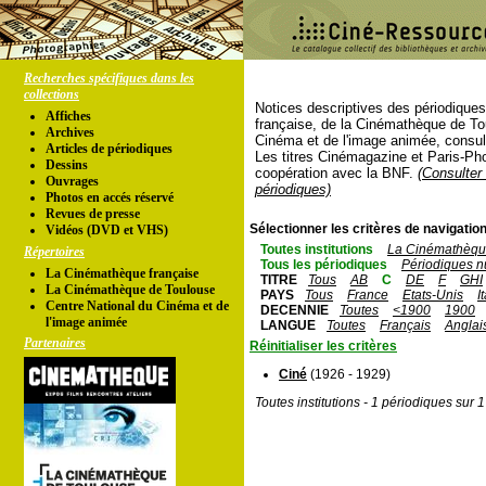
Recherches spécifiques dans les
collections
Notices descriptives des périodique
Affiches
française, de la Cinémathèque de To
Archives
Cinéma et de l'image animée, consul
Articles de périodiques
Les titres Cinémagazine et Paris-Ph
Dessins
coopération avec la BNF.
(Consulter 
Ouvrages
périodiques)
Photos en accés réservé
Revues de presse
Sélectionner les critères de navigation
Vidéos (DVD et VHS)
Toutes institutions
La Cinémathèque
Répertoires
Tous les périodiques
Périodiques n
La Cinémathèque française
TITRE
Tous
AB
C
DE
F
GHI
La Cinémathèque de Toulouse
PAYS
Tous
France
Etats-Unis
I
Centre National du Cinéma et de
DECENNIE
Toutes
<1900
1900
l'image animée
LANGUE
Toutes
Français
Anglai
Partenaires
Réinitialiser les critères
Ciné
(1926 - 1929)
Toutes institutions - 1 périodiques sur 