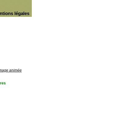
ntions légales
'image animée
res