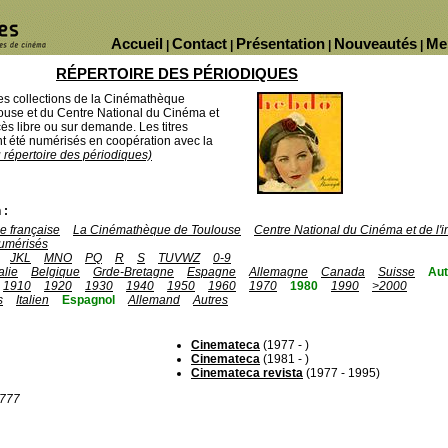
Accueil
Contact
Présentation
Nouveautés
Me
|
|
|
|
RÉPERTOIRE DES PÉRIODIQUES
des collections de la Cinémathèque
ouse et du Centre National du Cinéma et
ès libre ou sur demande. Les titres
 été numérisés en coopération avec la
u répertoire des périodiques)
 :
 française
La Cinémathèque de Toulouse
Centre National du Cinéma et de l
umérisés
JKL
MNO
PQ
R
S
TUVWZ
0-9
talie
Belgique
Grde-Bretagne
Espagne
Allemagne
Canada
Suisse
Aut
1910
1920
1930
1940
1950
1960
1970
1980
1990
>2000
s
Italien
Espagnol
Allemand
Autres
Cinemateca
(1977 - )
Cinemateca
(1981 - )
Cinemateca revista
(1977 - 1995)
1777