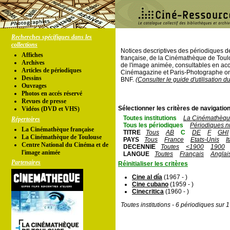
Recherches spécifiques dans les
collections
Notices descriptives des périodiques 
Affiches
française, de la Cinémathèque de Toul
Archives
de l'image animée, consultables en acc
Articles de périodiques
Cinémagazine et Paris-Photographe ont
Dessins
BNF.
(Consulter le guide d'utilisation d
Ouvrages
Photos en accés réservé
Revues de presse
Sélectionner les critères de navigation
Vidéos (DVD et VHS)
Toutes institutions
La Cinémathèque
Répertoires
Tous les périodiques
Périodiques n
La Cinémathèque française
TITRE
Tous
AB
C
DE
F
GHI
La Cinémathèque de Toulouse
PAYS
Tous
France
Etats-Unis
I
Centre National du Cinéma et de
DECENNIE
Toutes
<1900
1900
l'image animée
LANGUE
Toutes
Français
Anglai
Partenaires
Réinitialiser les critères
Cine al día
(1967 - )
Cine cubano
(1959 - )
Cinecritica
(1960 - )
Toutes institutions - 6 périodiques sur 