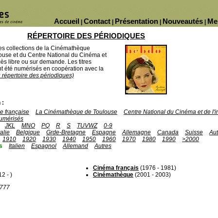
Accueil
Contact
Présentation
Nouveautés
Me
|
|
|
|
RÉPERTOIRE DES PÉRIODIQUES
des collections de la Cinémathèque
ouse et du Centre National du Cinéma et
ès libre ou sur demande. Les titres
 été numérisés en coopération avec la
u répertoire des périodiques)
 :
 française
La Cinémathèque de Toulouse
Centre National du Cinéma et de l
umérisés
JKL
MNO
PQ
R
S
TUVWZ
0-9
talie
Belgique
Grde-Bretagne
Espagne
Allemagne
Canada
Suisse
Aut
1910
1920
1930
1940
1950
1960
1970
1980
1990
>2000
s
Italien
Espagnol
Allemand
Autres
Cinéma français
(1976 - 1981)
2 - )
Cinémathèque
(2001 - 2003)
1777