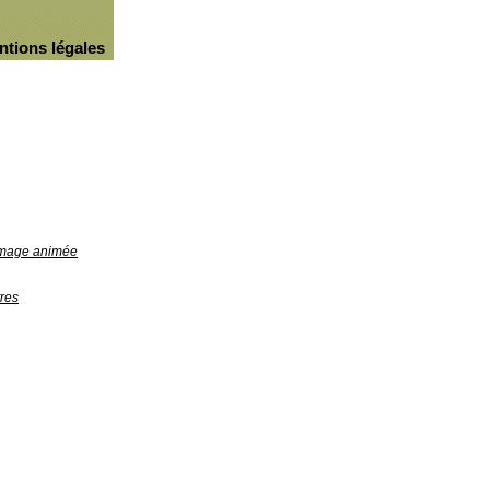
ntions légales
'image animée
res