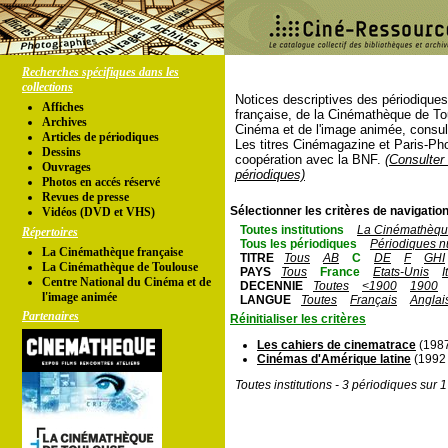
Recherches spécifiques dans les
collections
Notices descriptives des périodique
Affiches
française, de la Cinémathèque de To
Archives
Cinéma et de l'image animée, consul
Articles de périodiques
Les titres Cinémagazine et Paris-Ph
Dessins
coopération avec la BNF.
(Consulter 
Ouvrages
périodiques)
Photos en accés réservé
Revues de presse
Sélectionner les critères de navigation
Vidéos (DVD et VHS)
Toutes institutions
La Cinémathèque
Répertoires
Tous les périodiques
Périodiques n
La Cinémathèque française
TITRE
Tous
AB
C
DE
F
GHI
La Cinémathèque de Toulouse
PAYS
Tous
France
Etats-Unis
I
Centre National du Cinéma et de
DECENNIE
Toutes
<1900
1900
l'image animée
LANGUE
Toutes
Français
Anglai
Partenaires
Réinitialiser les critères
Les cahiers de cinematrace
(1987
Cinémas d'Amérique latine
(1992 
Toutes institutions - 3 périodiques sur 