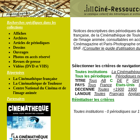
Recherches spécifiques dans les
collections
Notices descriptives des périodiques 
Affiches
française, de la Cinémathèque de Toul
Archives
de l'image animée, consultables en acc
Articles de périodiques
Cinémagazine et Paris-Photographe ont
Dessins
BNF.
(Consulter le guide d'utilisation d
Ouvrages
Photos en accés réservé
Revues de presse
Sélectionner les critères de navigation
Vidéos (DVD et VHS)
Toutes institutions
La Cinémathèque
Répertoires
Tous les périodiques
Périodiques n
La Cinémathèque française
TITRE
Tous
AB
C
DE
F
GHI
La Cinémathèque de Toulouse
PAYS
Tous
France
Etats-Unis
Centre National du Cinéma et de
DECENNIE
Toutes
<1900
1900
l'image animée
LANGUE
Toutes
Français
Anglai
Partenaires
Réinitialiser les critères
Toutes institutions - 0 périodiques sur 