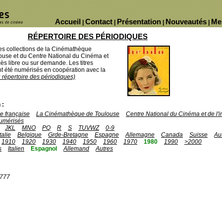
Accueil
Contact
Présentation
Nouveautés
Me
|
|
|
|
RÉPERTOIRE DES PÉRIODIQUES
des collections de la Cinémathèque
ouse et du Centre National du Cinéma et
ès libre ou sur demande. Les titres
 été numérisés en coopération avec la
u répertoire des périodiques)
 :
 française
La Cinémathèque de Toulouse
Centre National du Cinéma et de l
umérisés
JKL
MNO
PQ
R
S
TUVWZ
0-9
Italie
Belgique
Grde-Bretagne
Espagne
Allemagne
Canada
Suisse
Au
1910
1920
1930
1940
1950
1960
1970
1980
1990
>2000
s
Italien
Espagnol
Allemand
Autres
1777