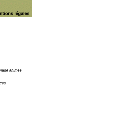
ntions légales
'image animée
tres