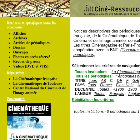
Recherches spécifiques dans les
collections
Notices descriptives des périodique
Affiches
française, de la Cinémathèque de To
Archives
Cinéma et de l'image animée, consul
Articles de périodiques
Les titres Cinémagazine et Paris-Ph
Dessins
coopération avec la BNF.
(Consulter 
Ouvrages
périodiques)
Photos en accés réservé
Revues de presse
Sélectionner les critères de navigation
Vidéos (DVD et VHS)
Toutes institutions
La Cinémathèque
Répertoires
Tous les périodiques
Périodiques n
La Cinémathèque française
TITRE
Tous
AB
C
DE
F
GHI
La Cinémathèque de Toulouse
PAYS
Tous
France
Etats-Unis
I
Centre National du Cinéma et de
DECENNIE
Toutes
<1900
1900
l'image animée
LANGUE
Toutes
Français
Anglai
Partenaires
Réinitialiser les critères
Toutes institutions - 0 périodiques sur 