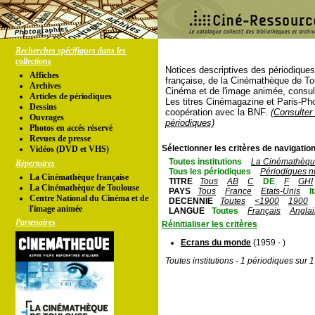
Recherches spécifiques dans les
collections
Notices descriptives des périodique
Affiches
française, de la Cinémathèque de To
Archives
Cinéma et de l'image animée, consul
Articles de périodiques
Les titres Cinémagazine et Paris-Ph
Dessins
coopération avec la BNF.
(Consulter 
Ouvrages
périodiques)
Photos en accés réservé
Revues de presse
Sélectionner les critères de navigation
Vidéos (DVD et VHS)
Toutes institutions
La Cinémathèque
Répertoires
Tous les périodiques
Périodiques n
La Cinémathèque française
TITRE
Tous
AB
C
DE
F
GHI
La Cinémathèque de Toulouse
PAYS
Tous
France
Etats-Unis
I
Centre National du Cinéma et de
DECENNIE
Toutes
<1900
1900
l'image animée
LANGUE
Toutes
Français
Anglai
Partenaires
Réinitialiser les critères
Ecrans du monde
(1959 - )
Toutes institutions - 1 périodiques sur 