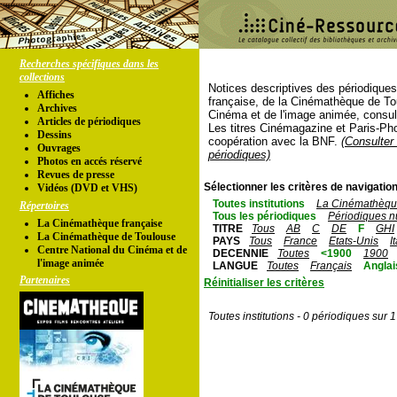
Recherches spécifiques dans les
collections
Notices descriptives des périodique
Affiches
française, de la Cinémathèque de To
Archives
Cinéma et de l'image animée, consul
Articles de périodiques
Les titres Cinémagazine et Paris-Ph
Dessins
coopération avec la BNF.
(Consulter 
Ouvrages
périodiques)
Photos en accés réservé
Revues de presse
Sélectionner les critères de navigation
Vidéos (DVD et VHS)
Toutes institutions
La Cinémathèque
Répertoires
Tous les périodiques
Périodiques n
La Cinémathèque française
TITRE
Tous
AB
C
DE
F
GHI
La Cinémathèque de Toulouse
PAYS
Tous
France
Etats-Unis
I
Centre National du Cinéma et de
DECENNIE
Toutes
<1900
1900
l'image animée
LANGUE
Toutes
Français
Anglai
Partenaires
Réinitialiser les critères
Toutes institutions - 0 périodiques sur 