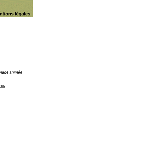
ntions légales
'image animée
res