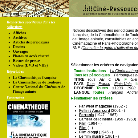
Recherches spécifiques dans les
collections
Notices descriptives des périodiques 
Affiches
française, de la Cinémathèque de Toul
Archives
de l'image animée, consultables en acc
Articles de périodiques
Cinémagazine et Paris-Photographe ont
Dessins
BNF.
(Consulter le guide d'utilisation d
Ouvrages
Photos en accés réservé
Revues de presse
Sélectionner les critères de navigation
Vidéos (DVD et VHS)
Toutes institutions
La Cinémathèque
Répertoires
Tous les périodiques
Périodiques n
La Cinémathèque française
TITRE
Tous
AB
C
DE
F
GHI
La Cinémathèque de Toulouse
PAYS
Tous
France
Etats-Unis
I
Centre National du Cinéma et de
DECENNIE
Toutes
<1900
1900
l'image animée
LANGUE
Toutes
Français
Anglai
Partenaires
Réinitialiser les critères
Far west magazine
(1962 - )
Fellini / Amarcord
(2001 - )
Ferrania
(1947 - 1967)
La fiera del cinema
(1959 - 1963)
Film
(1984 - )
Film
( - )
Film d'oggi
(1945 - )
Le film illustré
(1961 - )