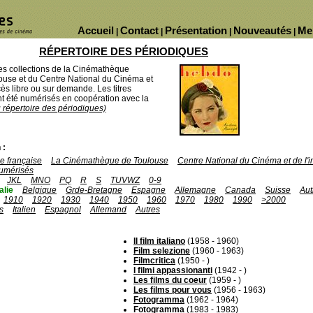
Accueil
Contact
Présentation
Nouveautés
Me
|
|
|
|
RÉPERTOIRE DES PÉRIODIQUES
des collections de la Cinémathèque
ouse et du Centre National du Cinéma et
ès libre ou sur demande. Les titres
 été numérisés en coopération avec la
u répertoire des périodiques)
 :
 française
La Cinémathèque de Toulouse
Centre National du Cinéma et de l
umérisés
JKL
MNO
PQ
R
S
TUVWZ
0-9
talie
Belgique
Grde-Bretagne
Espagne
Allemagne
Canada
Suisse
Aut
1910
1920
1930
1940
1950
1960
1970
1980
1990
>2000
s
Italien
Espagnol
Allemand
Autres
Il film italiano
(1958 - 1960)
Film selezione
(1960 - 1963)
Filmcritica
(1950 - )
I filmi appassionanti
(1942 - )
Les films du coeur
(1959 - )
Les films pour vous
(1956 - 1963)
Fotogramma
(1962 - 1964)
Fotogramma
(1983 - 1983)