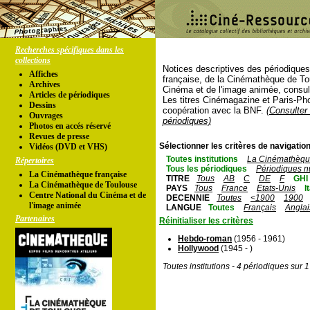
Recherches spécifiques dans les
collections
Notices descriptives des périodique
Affiches
française, de la Cinémathèque de To
Archives
Cinéma et de l'image animée, consul
Articles de périodiques
Les titres Cinémagazine et Paris-Ph
Dessins
coopération avec la BNF.
(Consulter 
Ouvrages
périodiques)
Photos en accés réservé
Revues de presse
Sélectionner les critères de navigation
Vidéos (DVD et VHS)
Toutes institutions
La Cinémathèque
Répertoires
Tous les périodiques
Périodiques n
La Cinémathèque française
TITRE
Tous
AB
C
DE
F
GHI
La Cinémathèque de Toulouse
PAYS
Tous
France
Etats-Unis
I
Centre National du Cinéma et de
DECENNIE
Toutes
<1900
1900
l'image animée
LANGUE
Toutes
Français
Anglai
Partenaires
Réinitialiser les critères
Hebdo-roman
(1956 - 1961)
Hollywood
(1945 - )
Toutes institutions - 4 périodiques sur 