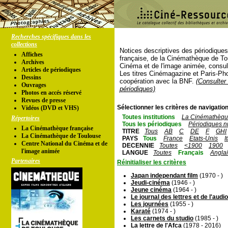
Recherches spécifiques dans les
collections
Notices descriptives des périodique
Affiches
française, de la Cinémathèque de To
Archives
Cinéma et de l'image animée, consul
Articles de périodiques
Les titres Cinémagazine et Paris-Ph
Dessins
coopération avec la BNF.
(Consulter 
Ouvrages
périodiques)
Photos en accés réservé
Revues de presse
Sélectionner les critères de navigation
Vidéos (DVD et VHS)
Toutes institutions
La Cinémathèque
Répertoires
Tous les périodiques
Périodiques n
La Cinémathèque française
TITRE
Tous
AB
C
DE
F
GHI
La Cinémathèque de Toulouse
PAYS
Tous
France
Etats-Unis
I
Centre National du Cinéma et de
DECENNIE
Toutes
<1900
1900
l'image animée
LANGUE
Toutes
Français
Angla
Partenaires
Réinitialiser les critères
Japan independant film
(1970 - )
Jeudi-cinéma
(1946 - )
Jeune cinéma
(1964 - )
Le journal des lettres et de l'audi
Les journées
(1955 - )
Karaté
(1974 - )
Les carnets du studio
(1985 - )
La lettre de l'Afca
(1978 - 2016)