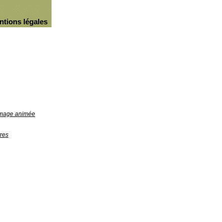
ntions légales
'image animée
res