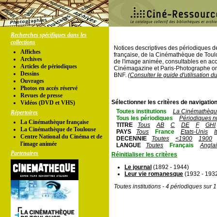
Recherches spécifiques dans les
collections
Notices descriptives des périodiques 
Affiches
française, de la Cinémathèque de Toul
Archives
de l'image animée, consultables en acc
Articles de périodiques
Cinémagazine et Paris-Photographe ont
Dessins
BNF.
(Consulter le guide d'utilisation d
Ouvrages
Photos en accés réservé
Revues de presse
Sélectionner les critères de navigation
Vidéos (DVD et VHS)
Toutes institutions
La Cinémathèque
Répertoires
Tous les périodiques
Périodiques n
La Cinémathèque française
TITRE
Tous
AB
C
DE
F
GHI
La Cinémathèque de Toulouse
PAYS
Tous
France
Etats-Unis
I
Centre National du Cinéma et de
DECENNIE
Toutes
<1900
1900
l'image animée
LANGUE
Toutes
Français
Angla
Partenaires
Réinitialiser les critères
Le journal
(1892 - 1944)
Leur vie romanesque
(1932 - 193
Toutes institutions - 4 périodiques sur 