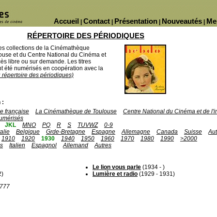
Accueil
Contact
Présentation
Nouveautés
Me
|
|
|
|
RÉPERTOIRE DES PÉRIODIQUES
des collections de la Cinémathèque
ouse et du Centre National du Cinéma et
ès libre ou sur demande. Les titres
 été numérisés en coopération avec la
u répertoire des périodiques)
 :
 française
La Cinémathèque de Toulouse
Centre National du Cinéma et de l
umérisés
JKL
MNO
PQ
R
S
TUVWZ
0-9
talie
Belgique
Grde-Bretagne
Espagne
Allemagne
Canada
Suisse
Aut
1910
1920
1930
1940
1950
1960
1970
1980
1990
>2000
is
Italien
Espagnol
Allemand
Autres
Le lion vous parle
(1934 - )
2)
Lumière et radio
(1929 - 1931)
1777