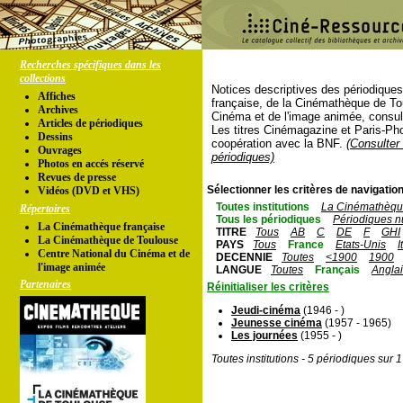
Recherches spécifiques dans les
collections
Notices descriptives des périodique
Affiches
française, de la Cinémathèque de To
Archives
Cinéma et de l'image animée, consul
Articles de périodiques
Les titres Cinémagazine et Paris-Ph
Dessins
coopération avec la BNF.
(Consulter 
Ouvrages
périodiques)
Photos en accés réservé
Revues de presse
Sélectionner les critères de navigation
Vidéos (DVD et VHS)
Toutes institutions
La Cinémathèque
Répertoires
Tous les périodiques
Périodiques n
La Cinémathèque française
TITRE
Tous
AB
C
DE
F
GHI
La Cinémathèque de Toulouse
PAYS
Tous
France
Etats-Unis
I
Centre National du Cinéma et de
DECENNIE
Toutes
<1900
1900
l'image animée
LANGUE
Toutes
Français
Angla
Partenaires
Réinitialiser les critères
Jeudi-cinéma
(1946 - )
Jeunesse cinéma
(1957 - 1965)
Les journées
(1955 - )
Toutes institutions - 5 périodiques sur 