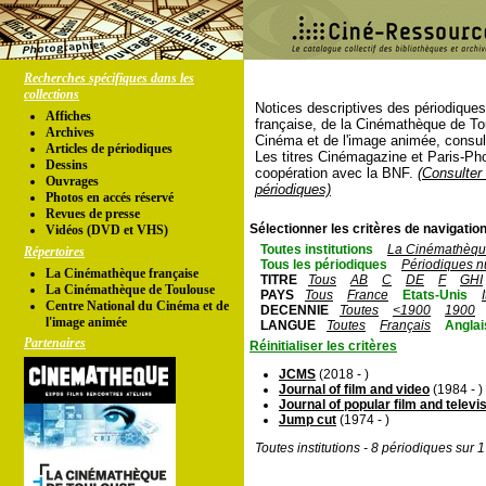
Recherches spécifiques dans les
collections
Notices descriptives des périodique
Affiches
française, de la Cinémathèque de To
Archives
Cinéma et de l'image animée, consul
Articles de périodiques
Les titres Cinémagazine et Paris-Ph
Dessins
coopération avec la BNF.
(Consulter 
Ouvrages
périodiques)
Photos en accés réservé
Revues de presse
Sélectionner les critères de navigation
Vidéos (DVD et VHS)
Toutes institutions
La Cinémathèque
Répertoires
Tous les périodiques
Périodiques n
La Cinémathèque française
TITRE
Tous
AB
C
DE
F
GHI
La Cinémathèque de Toulouse
PAYS
Tous
France
Etats-Unis
Centre National du Cinéma et de
DECENNIE
Toutes
<1900
1900
l'image animée
LANGUE
Toutes
Français
Anglai
Partenaires
Réinitialiser les critères
JCMS
(2018 - )
Journal of film and video
(1984 - )
Journal of popular film and televi
Jump cut
(1974 - )
Toutes institutions - 8 périodiques sur 